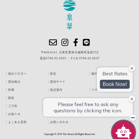
〒669-6101 兵庫県豊岡市城崎町湯島753
電話
0796-32-3355
/
FAX.0796-32-2637
初めての方へ
客室
館内・施設
貸切風呂
貸切サウナ
料理
周辺案内
アクセス
採用
ご予約
宿泊約款
プライバシーポリシー
お知らせ
お客様の声
泉翠ブログ
よくある質問
お問い合わせ
Copyright © 2019 The Sensui All Rights Reserved.