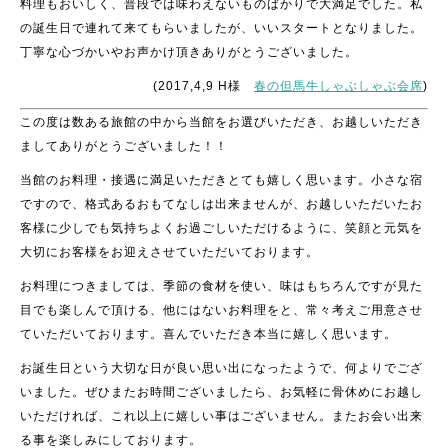
料理もおいしく、普段では味わえないものばかりで大満足でした。私
の誕生日で連れて来てもらいましたが、いいスタートとなりました。
丁寧な心づかいやお声かけ頂きありがとうございました。
(2017,4,9 H様
春の但馬牛しゃぶしゃぶ会席
)
この度は数ある旅館の中から当館をお選びいただき、お越しいただき
ましてありがとうございました！！
当館のお料理・接遇に満足いただきとても嬉しく思います。小さな宿
ですので、格式あるおもてなしは出来ませんが、お越しいただいたお
客様に少しでも気持ちよくお過ごしいただけるように、笑顔と元気を
大切にお客様をお迎えさせていただいております。
お料理につきましては、季節の食材を使い、味はもちろんですが見た
目でも楽しんで頂ける、他にはないお料理をと、常々考えご用意させ
ていただいております。喜んでいただき本当に嬉しく思います。
お誕生日という大切な日が良い思い出になったようで、何よりでござ
いました。ぜひまたお時間ございましたら、お気軽に骨休めにお越し
いただければ、これ以上に嬉しい事はございません。またお会い出来
る事を楽しみにしております。