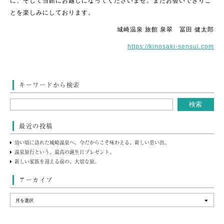
に、そして当館にお越しになってくださいませ。またお会いできりこ
とを楽しみにしております。
城崎温泉 旅館 泉翠 冨田 健太郎
https://kinosaki-sensui.com
キーワードから検索
最近の投稿
幼い頃に訪れた城崎温泉へ。今だからこそ味わえる、新しい思い出。
温泉旅行という、最高の誕生日プレゼント。
新しい家族を迎える前の、大切な旅。
アーカイブ