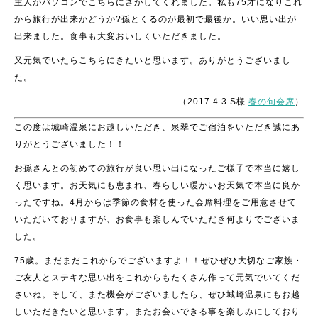
主人がパソコンでこちらにさがしてくれました。私も75才になりこれ
から旅行が出来かどうか?孫とくるのが最初で最後か。いい思い出が
出来ました。食事も大変おいしくいただきました。
又元気でいたらこちらにきたいと思います。ありがとうございまし
た。
（2017.4.3 S様
春の旬会席
）
この度は城崎温泉にお越しいただき、泉翠でご宿泊をいただき誠にあ
りがとうございました！！
お孫さんとの初めての旅行が良い思い出になったご様子で本当に嬉し
く思います。お天気にも恵まれ、春らしい暖かいお天気で本当に良か
ったですね。4月からは季節の食材を使った会席料理をご用意させて
いただいておりますが、お食事も楽しんでいただき何よりでございま
した。
75歳。まだまだこれからでございますよ！！ぜひぜひ大切なご家族・
ご友人とステキな思い出をこれからもたくさん作って元気でいてくだ
さいね。そして、また機会がございましたら、ぜひ城崎温泉にもお越
しいただきたいと思います。またお会いできる事を楽しみにしており