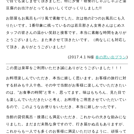
で目でも楽しませて頂きました。特に夕食・朝食のしゃぶしゃぶと湯
豆腐のお出汁がとってもおいしくてびっくりしました!!
お部屋もお風呂もバリ風で素敵でした。次は他の2つのお風呂にも入
りたいです。1番印象に残っているのは若旦那さん女将さんはじめス
タッフの皆さんの温かい笑顔と接客です。本当に素敵な時間をありが
とうございました。また来させて頂きたいです。（肉なしにも対応し
て頂き、ありがとうございました!
(2017.4.1 N様
春の思い出プラン
)
この度は泉翠をご利用いただき誠にありがとうございました！！！
お料理楽しんでいただき、本当に嬉しく思います。お客様の旅行に対
する好みも十人十色。その中で当館がお客様に楽しんでいただきたい
のは、”お食事の時間”と常々、思ってます。味はもちろん、見た目で
も楽しんでいただきたいと考え、お料理をご用意させていただいてい
るので、このようなお便りをいただき、本当に嬉しかったです。
当館の貸切風呂・接遇にも満足いただき、これからの大きな励みにな
りました。まだまだ未熟な身ですので、行き届かぬ点もありますが、
これからも一人でも多くのお客様に満足いただけるように、頑張って