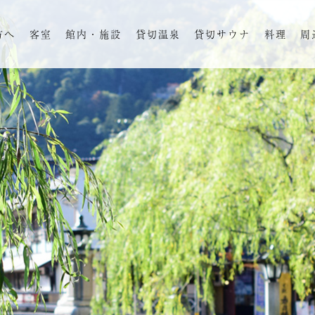
方へ
客室
館内・施設
貸切温泉
貸切サウナ
料理
周