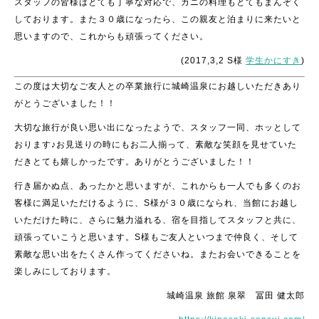
スタッフの皆様はとても丁寧な対応で、カニの料理もとてもまんぞく
しております。また３０歳になったら、この親友と泊まりに来たいと
思いますので、これからも頑張ってください。
(2017,3,2 S様
学生かにすき
)
この度は大切なご友人との卒業旅行に城崎温泉にお越しいただきあり
がとうございました！！
大切な旅行が良い思い出になったようで、スタッフ一同、ホッとして
おります♪お見送りの時にもお二人揃って、素敵な笑顔を見せていた
だきとても嬉しかったです。ありがとうございました！！
行き届かぬ点、あったかと思いますが、これからも一人でも多くのお
客様に満足いただけるように、S様が３０歳になられ、当館にお越し
いただけた時に、さらに魅力溢れる、宿を目指してスタッフと共に、
頑張っていこうと思います。S様もご友人といつまで仲良く、そして
素敵な思い出をたくさん作ってくださいね。またお会いできることを
楽しみにしております。
城崎温泉 旅館 泉翠 冨田 健太郎