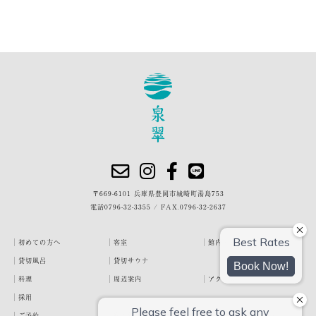
〒669-6101 兵庫県豊岡市城崎町湯島753
電話
0796-32-3355
/
FAX.0796-32-2637
初めての方へ
客室
館内・施設
貸切風呂
貸切サウナ
料理
周辺案内
アクセス
採用
ご予約
宿泊約款
プライバシーポリシー