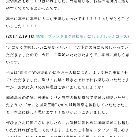
貸切風呂もゆっくりはいれました。外湯巡りも、お宿の場所的に巡り
やすくてとてもよかったです。
本当に本当に本当にカニが美味しかったです！！！！ありがとうござ
いました！！！！
(2017,2,19 T様
地物・ブランドタグ付松葉がにしゃぶしゃぶコース
)
”とにかく美味しいカニが食べたい！！”ご予約の時にもおしゃってい
ただきましたので、今回、ご満足いただけたようで、本当に嬉しく思
います。
当日は”青タグ”の津居山がにをお一人様につき、１．５杯ご用意させ
ていただきました。造り・お鍋・焼きとそれぞれお楽しみいただけま
すが、お気に入りのお料理はございましたでしょうか♪
城崎温泉の名物、外湯めぐりと当館の貸切風呂で温泉も満喫いただけ
たようで、”かにと温泉三昧”で冬の城崎温泉を体験していただけたこ
と、本当に嬉しく思います！！ありがとうございました。
ぜひまたお時間ございましたら、お気軽に骨休めに城崎温泉にお越し
いただければと思っております。またのご来館をスタッフ一同、心よ