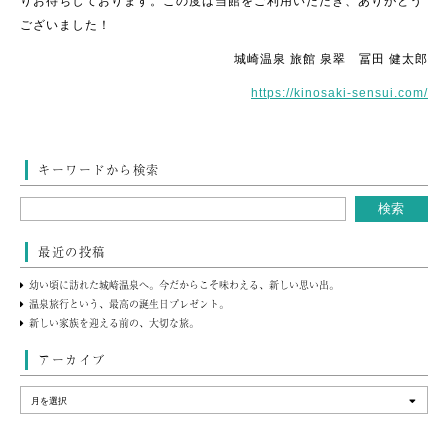
りお待ちしております。この度は当館をご利用いただき、ありがとう
ございました！
城崎温泉 旅館 泉翠 冨田 健太郎
https://kinosaki-sensui.com/
キーワードから検索
最近の投稿
幼い頃に訪れた城崎温泉へ。今だからこそ味わえる、新しい思い出。
温泉旅行という、最高の誕生日プレゼント。
新しい家族を迎える前の、大切な旅。
アーカイブ