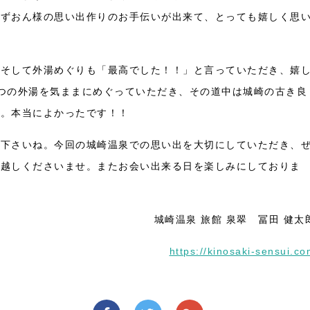
ずずおん様の思い出作りのお手伝いが出来て、とっても嬉しく思
。そして外湯めぐりも「最高でした！！」と言っていただき、嬉
つの外湯を気ままにめぐっていただき、その道中は城崎の古き良
す。本当によかったです！！
て下さいね。今回の城崎温泉での思い出を大切にしていただき、
お越しくださいませ。またお会い出来る日を楽しみにしておりま
城崎温泉 旅館 泉翠 冨田 健太
https://kinosaki-sensui.c