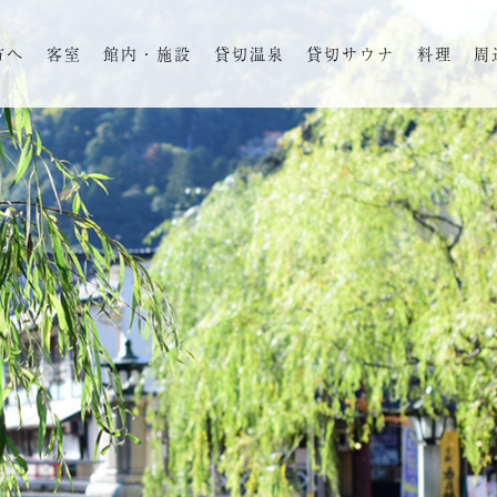
方へ
客室
館内・施設
貸切温泉
貸切サウナ
料理
周