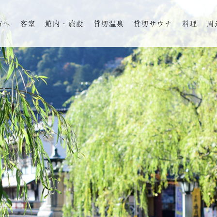
方へ
客室
館内・施設
貸切温泉
貸切サウナ
料理
周