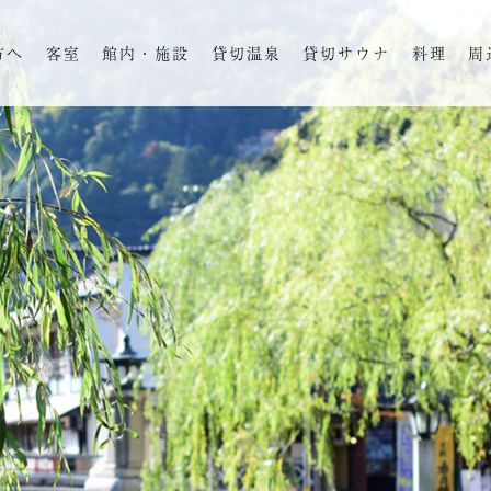
方へ
客室
館内・施設
貸切温泉
貸切サウナ
料理
周