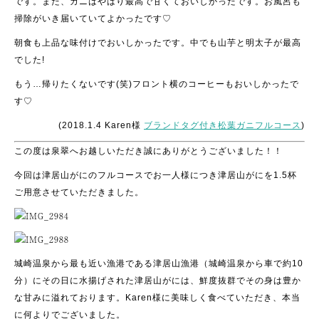
です。また、カニはやはり最高で甘くておいしかったです。お風呂も
掃除がいき届いていてよかったです♡
朝食も上品な味付けでおいしかったです。中でも山芋と明太子が最高
でした!
もう…帰りたくないです(笑)フロント横のコーヒーもおいしかったで
す♡
(2018.1.4 Karen様
ブランドタグ付き松葉ガニフルコース
)
この度は泉翠へお越しいただき誠にありがとうございました！！
今回は津居山がにのフルコースでお一人様につき津居山がにを1.5杯
ご用意させていただきました。
城崎温泉から最も近い漁港である津居山漁港（城崎温泉から車で約10
分）にその日に水揚げされた津居山がには、鮮度抜群でその身は豊か
な甘みに溢れております。Karen様に美味しく食べていただき、本当
に何よりでございました。