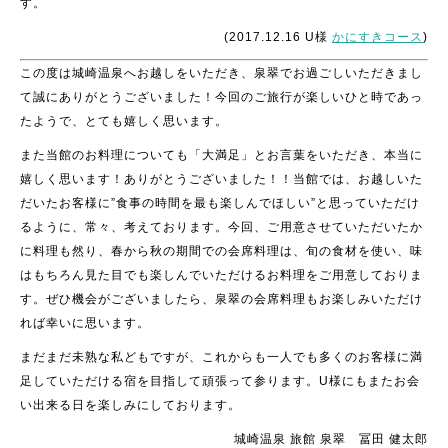
す。
(2017.12.16 U様
かにすきコース
)
この度は城崎温泉へお越しをいただき、泉翠でお過ごしいただきまし
て誠にありがとうございました！今回のご旅行が楽しいひと時であっ
たようで、とても嬉しく思います。
また当館のお料理についても「大満足」とお言葉をいただき、本当に
嬉しく思います！ありがとうございました！！当館では、お越しいた
だいたお客様に”食事の時間を最も楽しんでほしい”と思っていただけ
るように、常々、考えております。今回、ご用意させていただいたか
に料理も然り、春から秋の期間での会席料理は、旬の食材を使い、味
はもちろん見た目でも楽しんでいただけるお料理をご用意しておりま
す。ぜひ機会がございましたら、泉翠の会席料理もお楽しみいただけ
れば幸いに思います。
まだまだ未熟な私どもですが、これからも一人でも多くのお客様に満
足していただける宿を目指して頑張って参ります。U様にもまたお会
い出来る日を楽しみにしております。
城崎温泉 旅館 泉翠 冨田 健太郎