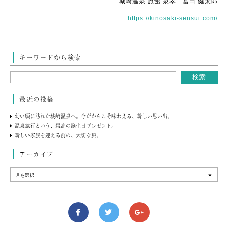
城崎温泉 旅館 泉翠 冨田 健太郎
https://kinosaki-sensui.com/
キーワードから検索
最近の投稿
幼い頃に訪れた城崎温泉へ。今だからこそ味わえる、新しい思い出。
温泉旅行という、最高の誕生日プレゼント。
新しい家族を迎える前の、大切な旅。
アーカイブ