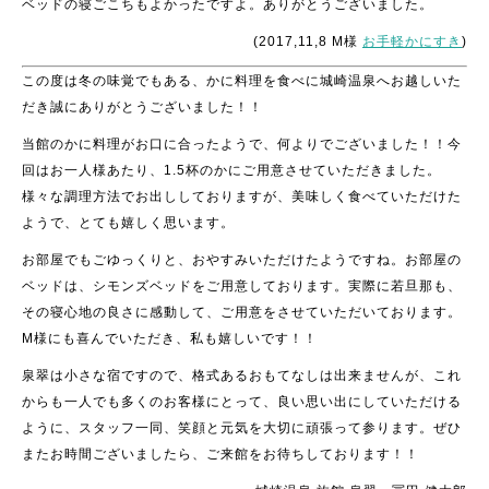
ベッドの寝ごこちもよかったですよ。ありがとうございました。
(2017,11,8 M様
お手軽かにすき
)
この度は冬の味覚でもある、かに料理を食べに城崎温泉へお越しいた
だき誠にありがとうございました！！
当館のかに料理がお口に合ったようで、何よりでございました！！今
回はお一人様あたり、1.5杯のかにご用意させていただきました。
様々な調理方法でお出ししておりますが、美味しく食べていただけた
ようで、とても嬉しく思います。
お部屋でもごゆっくりと、おやすみいただけたようですね。お部屋の
ベッドは、シモンズベッドをご用意しております。実際に若旦那も、
その寝心地の良さに感動して、ご用意をさせていただいております。
M様にも喜んでいただき、私も嬉しいです！！
泉翠は小さな宿ですので、格式あるおもてなしは出来ませんが、これ
からも一人でも多くのお客様にとって、良い思い出にしていただける
ように、スタッフ一同、笑顔と元気を大切に頑張って参ります。ぜひ
またお時間ございましたら、ご来館をお待ちしております！！