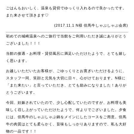
ごはんもおいしく、温泉も貸切でゆっくり入れるので良かったです。
また来させて頂きます♡
(2017.11.1 N様 但馬牛しゃぶしゃぶ会席)
初めての城崎温泉へのご旅行で当館をご利用いただき誠にありがとう
ございました！！！
当館の接遇・お料理・貸切風呂に満足いただけたようで、とても嬉し
く思います。
お越しいただいたお客様が、ごゆっくりとお寛ぎいただけるように、
スタッフ一同、笑顔と元気を大切に日々、心がけております。N様に
「また来たい」と言っていただき、とても励みになりました！ありが
とうございます。
今回、妊娠されていたので、少し心配していたのですが、お料理も美
味しく召し上がっていただけたようで、何よりでございました。夕食
には、但馬牛のしゃぶしゃぶ鍋をメインにしたコースをご用意。但馬
牛の肉質はとても柔らかく、旨味もしっかりありますので、私も大好
物の一品です！！