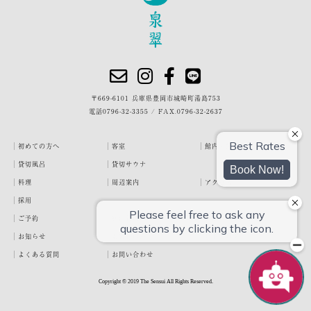
〒669-6101 兵庫県豊岡市城崎町湯島753
電話
0796-32-3355
/
FAX.0796-32-2637
初めての方へ
客室
館内・施設
貸切風呂
貸切サウナ
料理
周辺案内
アクセス
採用
ご予約
宿泊約款
プライバシーポリシー
お知らせ
お客様の声
泉翠ブログ
よくある質問
お問い合わせ
Copyright © 2019 The Sensui All Rights Reserved.