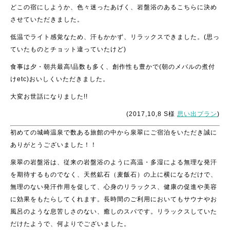
どこの宿にしようか、色々迷ったあげく、岩盤浴のあるこちらに決め
させていただきました。
低温でライト感覚なため、汗もかかず、リラックスできました。(思っ
ていたものとチョット違っていたけど)
食事は夕・朝共最高!品数も多く、創作性も豊かで(朝のメバルの煮付
けetc)おいしくいただきました。
大変お世話になりました!!
(2017,10,8 S様
思い出プラン
)
初めての城崎温泉で数ある旅館の中から泉翠にご宿泊をいただき誠に
ありがとうございました！！
泉翠の岩盤浴は、従来の岩盤浴のように高温・多湿による無理な発汗
を期待するものでなく、天然鉱石（麦飯石）の上に横になるだけで、
無理のない発汗作用を促して、心身のリラックス、健康の促進や美容
に効果をもたらしてくれます。長時間のご利用においてもサウナやお
風呂のような息苦しさのない、癒しのスパです。リラックスしていた
だけたようで、何よりでございました。