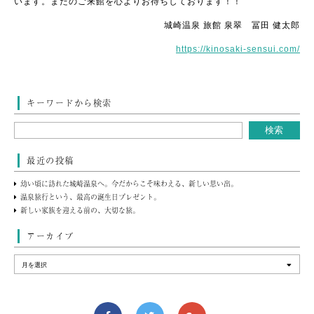
います。またのご来館を心よりお待ちしております！！
城崎温泉 旅館 泉翠 冨田 健太郎
https://kinosaki-sensui.com/
キーワードから検索
最近の投稿
幼い頃に訪れた城崎温泉へ。今だからこそ味わえる、新しい思い出。
温泉旅行という、最高の誕生日プレゼント。
新しい家族を迎える前の、大切な旅。
アーカイブ