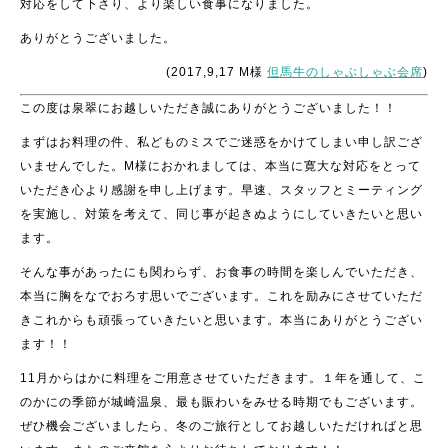
対応をして下さり、より楽しい食事になりました。
ありがとうございました。
(2017,9,17 M様
但馬牛のしゃぶしゃぶ会席
)
この度は泉翠にお越しいただき誠にありがとうございました！！
まずはお料理の件、私どものミスでご迷惑をかけてしまい申し訳ござ
いませんでした。M様におかれましては、本当に寛大な対応をとって
いただき心より感謝を申し上げます。早速、スタッフとミーティング
を実施し、対策を考えて、同じ事が起きぬようにしていきたいと思い
ます。
そんな事があったにも関わらず、お食事の時間を楽しんでいただき、
本当に胸をなでおろす思いでございます。これを励みにさせていただ
きこれからも頑張っていきたいと思います。本当にありがとうござい
ます！！
11月からはかに料理をご用意させていただきます。１年を通して、こ
のかにの季節が城崎温泉、最も賑わいをみせる時期でもございます。
ぜひ機会ございましたら、冬のご旅行としてお越しいただければと思