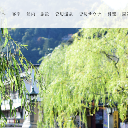
方へ
客室
館内・施設
貸切温泉
貸切サウナ
料理
周