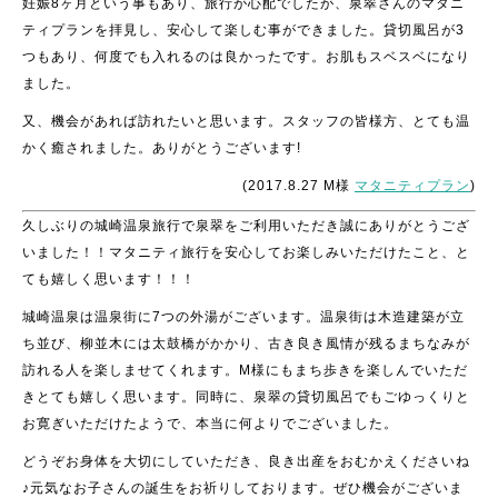
妊娠8ヶ月という事もあり、旅行が心配でしたが、泉翠さんのマタニ
ティプランを拝見し、安心して楽しむ事ができました。貸切風呂が3
つもあり、何度でも入れるのは良かったです。お肌もスベスベになり
ました。
又、機会があれば訪れたいと思います。スタッフの皆様方、とても温
かく癒されました。
ありがとうございます!
(2017.8.27 M様
マタニティプラン
)
久しぶりの城崎温泉旅行で泉翠をご利用いただき誠にありがとうござ
いました！！マタニティ旅行を安心してお楽しみいただけたこと、と
ても嬉しく思います！！！
城崎温泉は温泉街に7つの外湯がございます。温泉街は木造建築が立
ち並び、柳並木には太鼓橋がかかり、古き良き風情が残るまちなみが
訪れる人を楽しませてくれます。M様にもまち歩きを楽しんでいただ
きとても嬉しく思います。同時に、泉翠の貸切風呂でもごゆっくりと
お寛ぎいただけたようで、本当に何よりでございました。
どうぞお身体を大切にしていただき、良き出産をおむかえくださいね
♪元気なお子さんの誕生をお祈りしております。ぜひ機会がございま