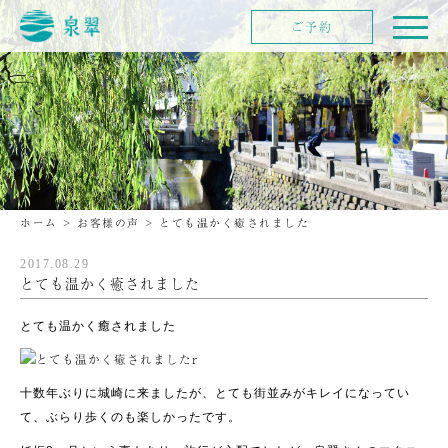
ご予約
ホーム
>
お客様の声
>
とても温かく癒されました
2017.08.29
とても温かく癒されました
とても温かく癒されました
十数年ぶりに城崎に来ましたが、とても街並みがキレイになってい
て、ぶらり歩くのも楽しかったです。