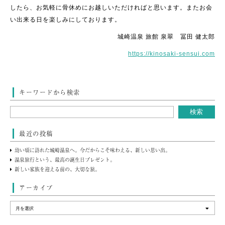
したら、お気軽に骨休めにお越しいただければと思います。またお会
い出来る日を楽しみにしております。
城崎温泉 旅館 泉翠 冨田 健太郎
https://kinosaki-sensui.com
キーワードから検索
最近の投稿
幼い頃に訪れた城崎温泉へ。今だからこそ味わえる、新しい思い出。
温泉旅行という、最高の誕生日プレゼント。
新しい家族を迎える前の、大切な旅。
アーカイブ