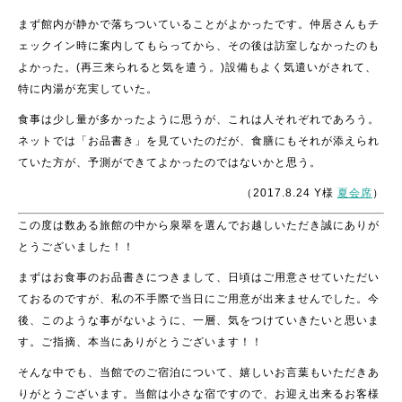
まず館内が静かで落ちついていることがよかったです。仲居さんもチ
ェックイン時に案内してもらってから、その後は訪室しなかったのも
よかった。(再三来られると気を遣う。)設備もよく気遣いがされて、
特に内湯が充実していた。
食事は少し量が多かったように思うが、これは人それぞれであろう。
ネットでは「お品書き」を見ていたのだが、食膳にもそれが添えられ
ていた方が、予測ができてよかったのではないかと思う。
（2017.8.24 Y様
夏会席
）
この度は数ある旅館の中から泉翠を選んでお越しいただき誠にありが
とうございました！！
まずはお食事のお品書きにつきまして、日頃はご用意させていただい
ておるのですが、私の不手際で当日にご用意が出来ませんでした。今
後、このような事がないように、一層、気をつけていきたいと思いま
す。ご指摘、本当にありがとうございます！！
そんな中でも、当館でのご宿泊について、嬉しいお言葉もいただきあ
りがとうございます。当館は小さな宿ですので、お迎え出来るお客様