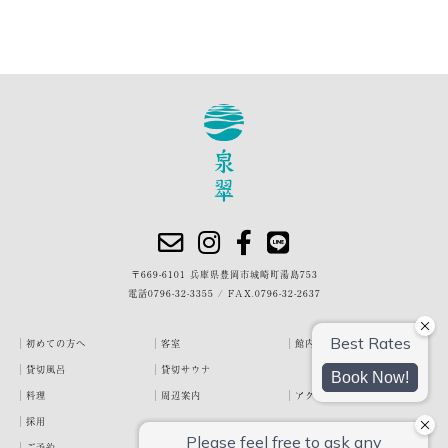
〒669-6101 兵庫県豊岡市城崎町湯島753
電話
0796-32-3355
/
FAX.0796-32-2637
初めての方へ
客室
館内・施設
貸切風呂
貸切サウナ
料理
周辺案内
アクセス
採用
ご予約
宿泊約款
プライバシーポリシー