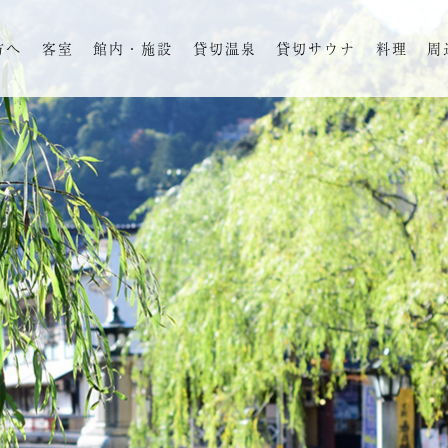
方へ
客室
館内・施設
貸切温泉
貸切サウナ
料理
周