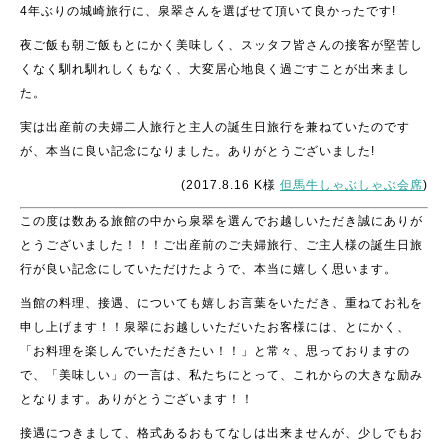
4年ぶりの城崎旅行に、泉翠さんを選ばせて頂いて良かったです!
夜ご飯も朝ご飯もとにかく美味しく、スッタフ皆さんの接客が堅苦し
くなく馴れ馴れしくもなく、大変居心地良く過ごすことが出来まし
た。
実は出産前の夫婦二人旅行と主人の誕生日旅行を兼ねていたのです
が、本当に良い記念になりました。ありがとうございました!
(2017.8.16 K様
但馬牛しゃぶしゃぶ会席
)
この度は数ある旅館の中から泉翠を選んでお越しいただき誠にありが
とうございました！！！ご出産前のご夫婦旅行、ご主人様の誕生日旅
行が良い記念にしていただけたようで、本当に嬉しく思います。
当館の料理、接遇、についても嬉しお言葉をいただき、重ねてお礼を
申し上げます！！泉翠にお越しいただいたお客様には、とにかく、
「お料理を楽しんでいただきたい！！」と常々、思っておりますの
で、「美味しい」の一言は、私たちにとって、これからの大きな励み
となります。ありがとうございます！！
接遇につきまして、格式あるおもてなしは出来ませんが、少しでもお