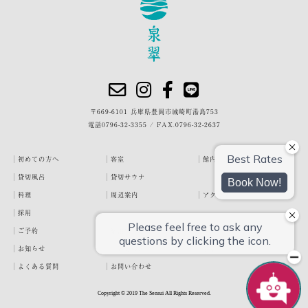
〒669-6101 兵庫県豊岡市城崎町湯島753
電話
0796-32-3355
/
FAX.0796-32-2637
初めての方へ
客室
館内・施設
貸切風呂
貸切サウナ
料理
周辺案内
アクセス
採用
ご予約
宿泊約款
プライバシーポリシー
お知らせ
お客様の声
泉翠ブログ
よくある質問
お問い合わせ
Copyright © 2019 The Sensui All Rights Reserved.