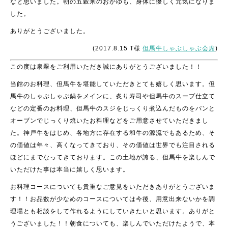
なと思いました。朝の五穀米のおかゆも、身体に優しく元気になりま
した。
ありがとうございました。
(2017.8.15 T様
但馬牛しゃぶしゃぶ会席
)
この度は泉翠をご利用いただき誠にありがとうございました！！
当館のお料理、但馬牛を堪能していただきとても嬉しく思います。但
馬牛のしゃぶしゃぶ鍋をメインに、炙り寿司や但馬牛のスープ仕立て
などの定番のお料理、但馬牛のスジをじっくり煮込んだものをパンと
オーブンでじっくり焼いたお料理などをご用意させていただきまし
た。神戸牛をはじめ、各地方に存在する和牛の源流でもあるため、そ
の価値は年々、高くなってきており、その価値は世界でも注目される
ほどにまでなってきております。この土地が誇る、但馬牛を楽しんで
いただけた事は本当に嬉しく思います。
お料理コースについても貴重なご意見をいただきありがとうございま
す！！お品数が少なめのコースについては今後、用意出来ないかを調
理場とも相談をして作れるようにしていきたいと思います。ありがと
うございました！！朝食についても、楽しんでいただけたようで、本