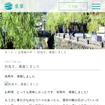
ご予約
ホーム
>
お客様の声
>
但馬牛、堪能しました
2017.08.16
但馬牛、堪能しました
但馬牛、堪能しました
お料理、とっても美味しかったです。但馬牛、堪能しました!
もう少し量が少なめなコースがあったら、選択の幅が広がっていいか