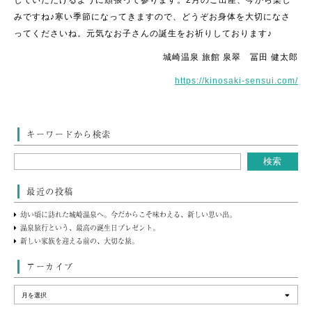
していただけるように頑張って参ります。2月のご出産、今から楽し
みですね♪寒い季節になってきますので、どうぞお身体を大切になさ
ってくださいね。元気なお子さんの誕生をお祈りしております♪
城崎温泉 旅館 泉翠 冨田 健太郎
https://kinosaki-sensui.com/
キーワードから検索
最近の投稿
幼い頃に訪れた城崎温泉へ。今だからこそ味わえる、新しい思い出。
温泉旅行という、最高の誕生日プレゼント。
新しい家族を迎える前の、大切な旅。
アーカイブ