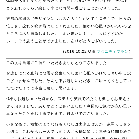
体調があまり良くなかったので、少し心配だったのですが、そんなこ
とを忘れるくらい楽しく幸せな時間を過ごすことができました。
旅館の雰囲気（デザインはもちろん人も）がとてもステキで、日々の
忙しさ、疲れを吹き飛ばしてくれました。細かい心配りがいろいろな
ところにあり感激しました。「また来たい！」、「人にすすめた
い！」そう思うことができました。ありがとうございました。
(2016,10,22 O様
マタニティプラン
）
この度は当館にご宿泊いただきありがとうございました！！
お越しになる直前に地震が発生してしまい心配をかけてしまい申し訳
ございませんでした。そんな中お越しいただき、ごゆっくりとしてい
ただけたようで本当に嬉しく思います。
O様もお越し頂いた時から、ステキな笑顔で私たちも楽しくお迎えさ
せて頂きました。ありがとうございました！
今回のご旅行が良い思い
出なったことをお手紙で伺えて、何よりでございました。
小さな宿で、老舗のようなおもてなしは出来ませんが、泉翠らしさを
大切に、これからも一人でも多くのお客様に楽しく幸せな時間を過ご