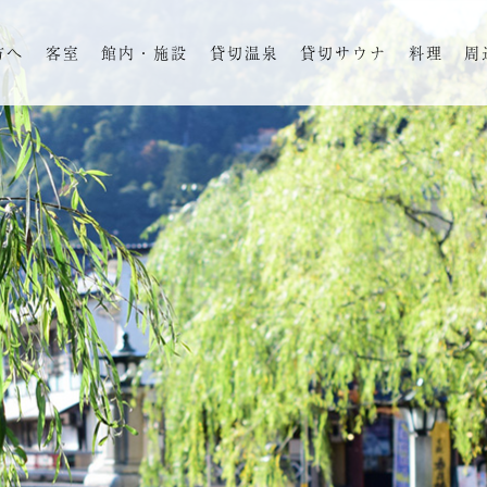
方へ
客室
館内・施設
貸切温泉
貸切サウナ
料理
周