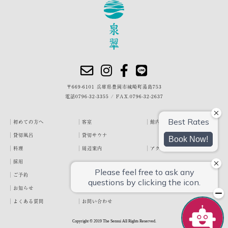
〒669-6101 兵庫県豊岡市城崎町湯島753
電話
0796-32-3355
/
FAX.0796-32-2637
初めての方へ
客室
館内・施設
貸切風呂
貸切サウナ
料理
周辺案内
アクセス
採用
ご予約
宿泊約款
プライバシーポリシー
お知らせ
お客様の声
泉翠ブログ
よくある質問
お問い合わせ
Copyright © 2019 The Sensui All Rights Reserved.