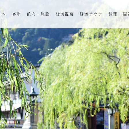
方へ
客室
館内・施設
貸切温泉
貸切サウナ
料理
周