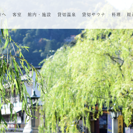
方へ
客室
館内・施設
貸切温泉
貸切サウナ
料理
周