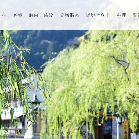
方へ
客室
館内・施設
貸切温泉
貸切サウナ
料理
周