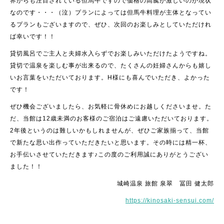
界からも注目されている但馬牛ですので価格の高騰が激しいのが現状
なのです・・・（泣）プランによっては但馬牛料理が主体となってい
るプランもございますので、ぜひ、次回のお楽しみとしていただけれ
ば幸いです！！
貸切風呂でご主人と夫婦水入らずでお楽しみいただけたようですね。
貸切で温泉を楽しむ事が出来るので、たくさんの妊婦さんからも嬉し
いお言葉をいただいております。H様にも喜んでいただき、よかった
です！
ぜひ機会ございましたら、お気軽に骨休めにお越しくださいませ。た
だ、当館は12歳未満のお客様のご宿泊はご遠慮いただいております。
2年後というのは難しいかもしれませんが、ぜひご家族揃って、当館
で新たな思い出作っていただきたいと思います。その時には精一杯、
お手伝いさせていただきます♪この度のご利用誠にありがとうござい
ました！！
城崎温泉 旅館 泉翠 冨田 健太郎
https://kinosaki-sensui.com/