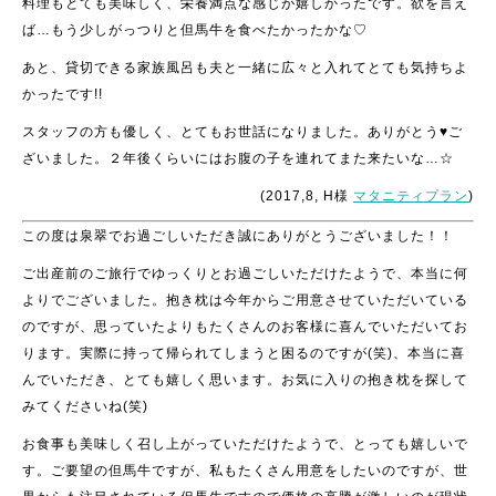
料理もとても美味しく、栄養満点な感じが嬉しかったです。欲を言え
ば…もう少しがっつりと但馬牛を食べたかったかな♡
あと、貸切できる家族風呂も夫と一緒に広々と入れてとても気持ちよ
かったです!!
スタッフの方も優しく、とてもお世話になりました。ありがとう♥ご
ざいました。２年後くらいにはお腹の子を連れてまた来たいな…☆
(2017,8, H様
マタニティプラン
)
この度は泉翠でお過ごしいただき誠にありがとうございました！！
ご出産前のご旅行でゆっくりとお過ごしいただけたようで、本当に何
よりでございました。抱き枕は今年からご用意させていただいている
のですが、思っていたよりもたくさんのお客様に喜んでいただいてお
ります。実際に持って帰られてしまうと困るのですが(笑)、本当に喜
んでいただき、とても嬉しく思います。お気に入りの抱き枕を探して
みてくださいね(笑)
お食事も美味しく召し上がっていただけたようで、とっても嬉しいで
す。ご要望の但馬牛ですが、私もたくさん用意をしたいのですが、世