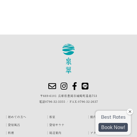
〒669-6101 兵庫県豊岡市城崎町湯島753
電話
0796-32-3355
/
FAX.0796-32-2637
初めての方へ
客室
館内・施設
貸切風呂
貸切サウナ
料理
周辺案内
アクセス