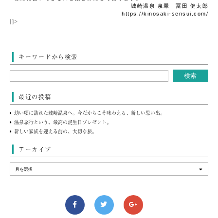
城崎温泉 泉翠 冨田 健太郎
https://kinosaki-sensui.com/
]]>
キーワードから検索
最近の投稿
幼い頃に訪れた城崎温泉へ。今だからこそ味わえる、新しい思い出。
温泉旅行という、最高の誕生日プレゼント。
新しい家族を迎える前の、大切な旅。
アーカイブ