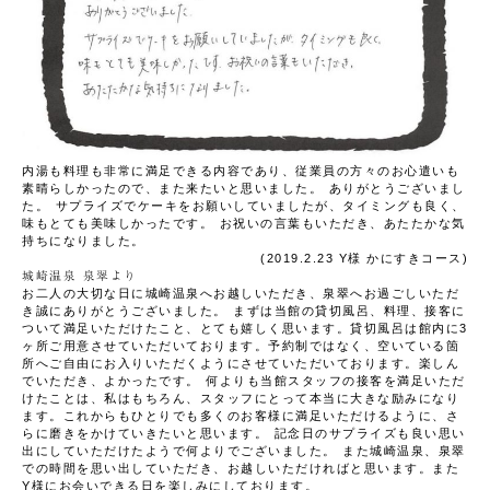
内湯も料理も非常に満足できる内容であり、従業員の方々のお心遣いも
素晴らしかったので、また来たいと思いました。
ありがとうございまし
た。
サプライズでケーキをお願いしていましたが、タイミングも良く、
味もとても美味しかったです。
お祝いの言葉もいただき、あたたかな気
持ちになりました。
(2019.2.23 Y様
かにすきコース
)
城崎温泉 泉翠より
お二人の大切な日に城崎温泉へお越しいただき、泉翠へお過ごしいただ
き誠にありがとうございました。
まずは当館の貸切風呂、料理、接客に
ついて満足いただけたこと、とても嬉しく思います。貸切風呂は館内に3
ヶ所ご用意させていただいております。予約制ではなく、空いている箇
所へご自由にお入りいただくようにさせていただいております。楽しん
でいただき、よかったです。
何よりも当館スタッフの接客を満足いただ
けたことは、私はもちろん、スタッフにとって本当に大きな励みになり
ます。これからもひとりでも多くのお客様に満足いただけるように、さ
らに磨きをかけていきたいと思います。
記念日のサプライズも良い思い
出にしていただけたようで何よりでございました。
また城崎温泉、泉翠
での時間を思い出していただき、お越しいただければと思います。また
Y様にお会いできる日を楽しみにしております。