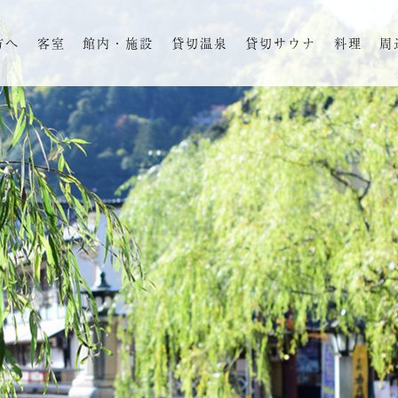
方へ
客室
館内・施設
貸切温泉
貸切サウナ
料理
周