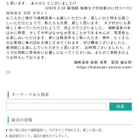
と思います。
ありがとうございました!!
(2019,2,10 菊池様
地物タグ付松葉がに付コース
)
城崎温泉 旅館 泉翠より
お二人のご旅行で城崎温泉へお越しいただいき、楽しいひと時をお過ご
しいただけたようで、私たちも大変、嬉しく思います。
タグ付がにも美
味しく食べていただけたようで、何よりでございました。
城崎温泉の冬
はかに料理、そして今年はなかなか見ることができませんが、雪景色も
お楽しみいただけます。春には桜並木もご覧いただき、例年、たくさん
のお客様に春の訪れを感じさせてくれます。ぜひ機会ございましたら、
菊池様にも楽しんでいただきたく思います。
お時間ございましたら、ど
うぞお気軽に骨休めにお越しになってくださいね。またのご来館を心よ
りお待ちしております。
城崎温泉 旅館 泉翠 冨田 健太郎
https://kinosaki-sensui.com/
]]>
キーワードから検索
最近の投稿
幼い頃に訪れた城崎温泉へ。今だからこそ味わえる、新しい思い出。
温泉旅行という、最高の誕生日プレゼント。