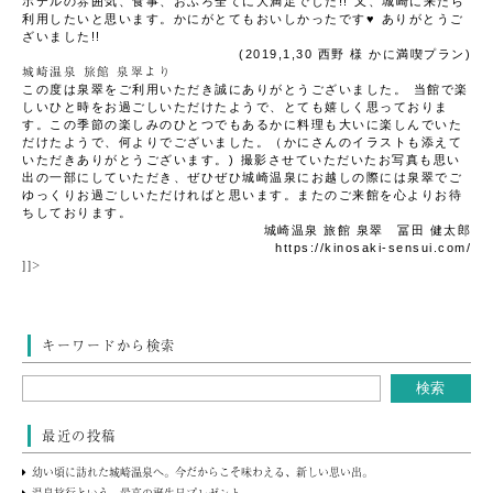
ホテルの雰囲気、食事、おふろ全てに大満足でした!!
又、城崎に来たら
利用したいと思います。かにがとてもおいしかったです♥
ありがとうご
ざいました!!
(2019,1,30 西野 様
かに満喫プラン
)
城崎温泉 旅館 泉翠より
この度は泉翠をご利用いただき誠にありがとうございました。
当館で楽
しいひと時をお過ごしいただけたようで、とても嬉しく思っておりま
す。この季節の楽しみのひとつでもあるかに料理も大いに楽しんでいた
だけたようで、何よりでございました。（かにさんのイラストも添えて
いただきありがとうございます。)
撮影させていただいたお写真も思い
出の一部にしていただき、ぜひぜひ城崎温泉にお越しの際には泉翠でご
ゆっくりお過ごしいただければと思います。またのご来館を心よりお待
ちしております。
城崎温泉 旅館 泉翠 冨田 健太郎
https://kinosaki-sensui.com/
]]>
キーワードから検索
最近の投稿
幼い頃に訪れた城崎温泉へ。今だからこそ味わえる、新しい思い出。
温泉旅行という、最高の誕生日プレゼント。