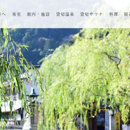
方へ
客室
館内・施設
貸切温泉
貸切サウナ
料理
周