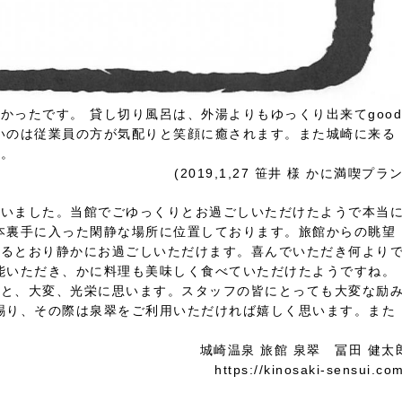
よかったです。
貸し切り風呂は、外湯よりもゆっくり出来てgood
いのは従業員の方が気配りと笑顔に癒されます。また城崎に来る
す。
(2019,1,27 笹井 様
かに満喫プラ
ざいました。当館でごゆっくりとお過ごしいただけたようで本当
本裏手に入った閑静な場所に位置しております。旅館からの眺望
ゃるとおり静かにお過ごしいただけます。喜んでいただき何より
能いただき、かに料理も美味しく食べていただけたようですね。
こと、大変、光栄に思います。スタッフの皆にとっても大変な励
賜り、その際は泉翠をご利用いただければ嬉しく思います。また
城崎温泉 旅館 泉翠 冨田 健太
https://kinosaki-sensui.co