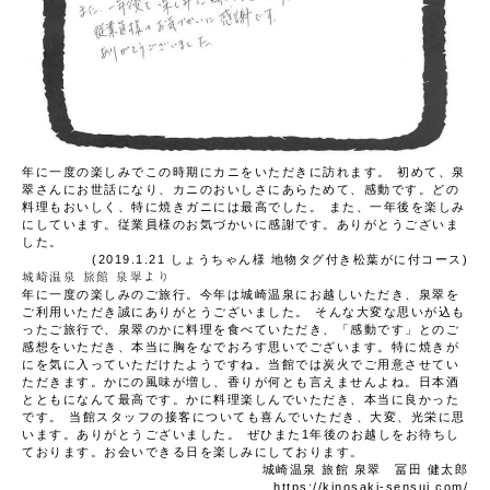
年に一度の楽しみでこの時期にカニをいただきに訪れます。
初めて、泉
翠さんにお世話になり、カニのおいしさにあらためて、感動です。
どの
料理もおいしく、特に焼きガニには最高でした。
また、一年後を楽しみ
にしています。従業員様のお気づかいに感謝です。ありがとうございま
した。
(2019.1.21 しょうちゃん様
地物タグ付き松葉がに付コース
)
城崎温泉 旅館 泉翠より
年に一度の楽しみのご旅行。今年は城崎温泉にお越しいただき、泉翠を
ご利用いただき誠にありがとうございました。
そんな大変な思いが込も
ったご旅行で、泉翠のかに料理を食べていただき、「感動です」とのご
感想をいただき、本当に胸をなでおろす思いでございます。特に焼きが
にを気に入っていただけたようですね。当館では炭火でご用意させてい
ただきます。かにの風味が増し、香りが何とも言えませんよね。日本酒
とともになんて最高です。かに料理楽しんでいただき、本当に良かった
です。
当館スタッフの接客についても喜んでいただき、大変、光栄に思
います。ありがとうございました。
ぜひまた1年後のお越しをお待ちし
ております。お会いできる日を楽しみにしております。
城崎温泉 旅館 泉翠 冨田 健太郎
https://kinosaki-sensui.com/