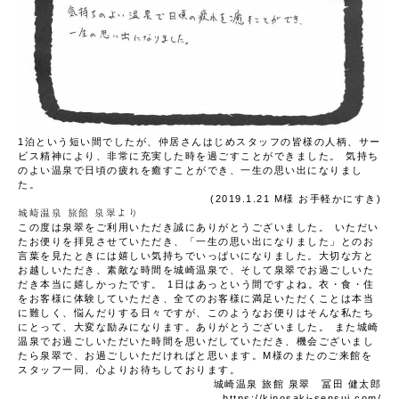
1泊という短い間でしたが、仲居さんはじめスタッフの皆様の人柄、サー
ビス精神により、非常に充実した時を過ごすことができました。
気持ち
のよい温泉で日頃の疲れを癒すことができ、一生の思い出になりまし
た。
(2019.1.21 M様
お手軽かにすき
)
城崎温泉 旅館 泉翠より
この度は泉翠をご利用いただき誠にありがとうございました。
いただい
たお便りを拝見させていただき、「一生の思い出になりました」とのお
言葉を見たときには嬉しい気持ちでいっぱいになりました。大切な方と
お越しいただき、素敵な時間を城崎温泉で、そして泉翠でお過ごしいた
だき本当に嬉しかったです。
1日はあっという間ですよね。衣・食・住
をお客様に体験していただき、全てのお客様に満足いただくことは本当
に難しく、悩んだりする日々ですが、このようなお便りはそんな私たち
にとって、大変な励みになります。ありがとうございました。
また城崎
温泉でお過ごしいただいた時間を思いだしていただき、機会ございまし
たら泉翠で、お過ごしいただければと思います。M様のまたのご来館を
スタッフ一同、心よりお待ちしております。
城崎温泉 旅館 泉翠 冨田 健太郎
https://kinosaki-sensui.com/