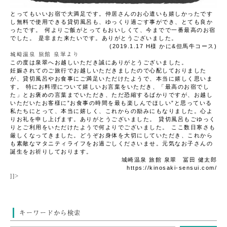
とってもいいお宿で大満足です。仲居さんのお心遣いも嬉しかったです
し無料で使用できる貸切風呂も、ゆっくり過ごす事ができ、とても良か
ったです。
何よりご飯がとってもおいしくて、今までで一番最高のお宿
でした。
是非また来たいです。ありがとうございました。
(2019.1.17 H様
かに&但馬牛コース
)
城崎温泉 旅館 泉翠より
この度は泉翠へお越しいただき誠にありがとうございました。
妊娠されてのご旅行でお越しいただきましたので心配しておりました
が、貸切風呂やお食事にご満足いただけたようで、本当に嬉しく思いま
す。
特にお料理について嬉しいお言葉をいただき、「最高のお宿でし
た」とお褒めの言葉までいただき、ただ恐縮するばかりですが、お越し
いただいたお客様に”お食事の時間を最も楽しんでほしい”と思っている
私たちにとって、本当に嬉しく、これからの励みにもなりました。心よ
りお礼を申し上げます。ありがとうございました。
貸切風呂もごゆっく
りとご利用をいただけたようで何よりでございました。
ここ数日寒さも
厳しくなってきました。どうぞお身体を大切にしていただき、これから
も素敵なマタニティライフをお過ごしくださいませ。元気なお子さんの
誕生をお祈りしております。
城崎温泉 旅館 泉翠 冨田 健太郎
https://kinosaki-sensui.com/
]]>
キーワードから検索