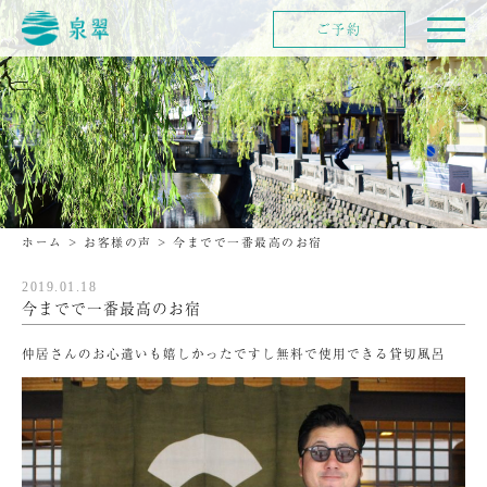
ご予約
ホーム
>
お客様の声
>
今までで一番最高のお宿
2019.01.18
今までで一番最高のお宿
仲居さんのお心遣いも嬉しかったですし無料で使用できる貸切風呂