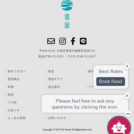
〒669-6101 兵庫県豊岡市城崎町湯島753
電話
0796-32-3355
/
FAX.0796-32-2637
初めての方へ
客室
館内・施設
貸切風呂
貸切サウナ
料理
周辺案内
アクセス
採用
ご予約
宿泊約款
プライバシーポリシー
お知らせ
お客様の声
泉翠ブログ
よくある質問
お問い合わせ
Copyright © 2019 The Sensui All Rights Reserved.