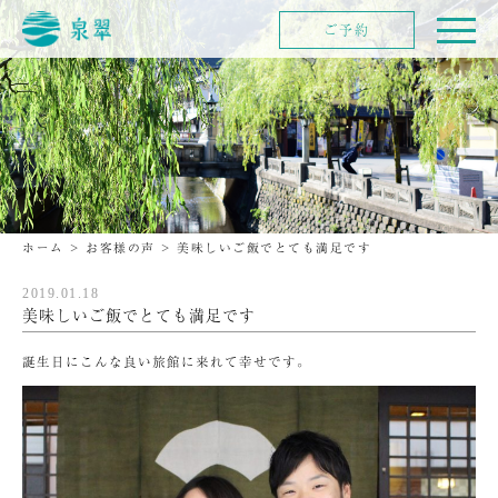
ご予約
ホーム
>
お客様の声
>
美味しいご飯でとても満足です
2019.01.18
美味しいご飯でとても満足です
誕生日にこんな良い旅館に来れて幸せです。