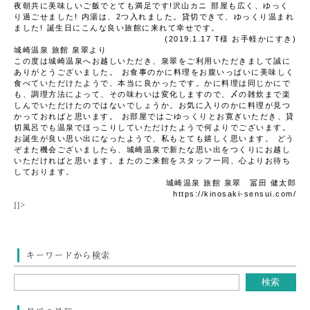
夜朝共に美味しいご飯でとても満足です!沢山カニ
部屋も広く、ゆっく
り過ごせました!
内湯は、2つ入れました。貸切できて、ゆっくり温まれ
ました!
誕生日にこんな良い旅館に来れて幸せです。
(2019.1.17 T様
お手軽かにすき
)
城崎温泉 旅館 泉翠より
この度は城崎温泉へお越しいただき、泉翠をご利用いただきまして誠に
ありがとうございました。
お食事のかに料理をお腹いっぱいに美味しく
食べていただけたようで、本当に良かったです。かに料理は同じかにで
も、調理方法によって、その味わいは変化しますので、〆の雑炊まで楽
しんでいただけたのではないでしょうか。お気に入りのかに料理が見つ
かっておればと思います。
お部屋ではごゆっくりとお寛ぎいただき、貸
切風呂でも温泉でほっこりしていただけたようで何よりでございます。
お誕生が良い思い出になったようで、私もとても嬉しく思います。
どう
ぞまた機会ございましたら、城崎温泉で新たな思い出をつくりにお越し
いただければと思います。またのご来館をスタッフ一同、心よりお待ち
しております。
城崎温泉 旅館 泉翠 冨田 健太郎
https://kinosaki-sensui.com/
]]>
キーワードから検索