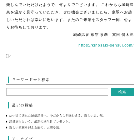
楽しんでいただけたようで、何よりでございます。
これからも城崎温
泉を温かく見守っていただき、ぜひ機会ございましたら、泉翠へお越
しいただければ幸いに思います。またのご来館をスタッフ一同、心よ
りお待ちしております。
城崎温泉 旅館 泉翠 冨田 健太郎
https://kinosaki-sensui.com/
]]>
キーワードから検索
最近の投稿
幼い頃に訪れた城崎温泉へ。今だからこそ味わえる、新しい思い出。
温泉旅行という、最高の誕生日プレゼント。
新しい家族を迎える前の、大切な旅。
アーカイブ