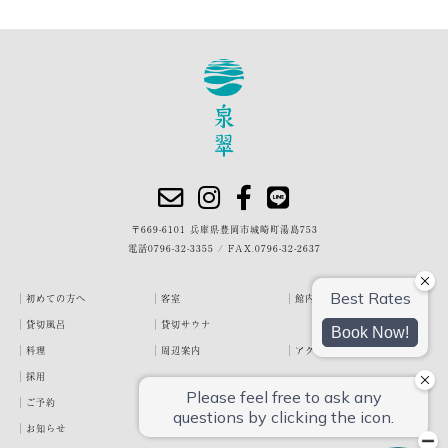
〒669-6101 兵庫県豊岡市城崎町湯島753
電話
0796-32-3355
/
FAX.0796-32-2637
初めての方へ
客室
館内・施設
貸切風呂
貸切サウナ
料理
周辺案内
アクセス
採用
ご予約
宿泊約款
プライバシーポリシー
お知らせ
お客様の声
泉翠ブログ