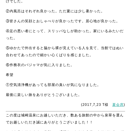
けでした。
②内風呂はそれぞれ良かった。ただ夏には少し暑かった。
③皆さんの笑顔とおしゃべりが良かったです。居心地が良かった。
④足の悪い者にとって、スリッパなしが助かった。家にいるみたいだ
った。
⑤ゆかたで外出すると脇から裸が見えている人を見て、当館ではぬい
合わせてあったので細かい心くばりを感じました。
⑥作務衣のパジャマが気に入りました。
希望
①空気清浄機があっても部屋の臭いが気になりました。
最後に楽しい旅をありがとうございました。
(2017,7,23 T様
夏会席
)
この度は城崎温泉にお越しいただき、数ある旅館の中から泉翠を選ん
でお越しいただき誠にありがとうございました！！