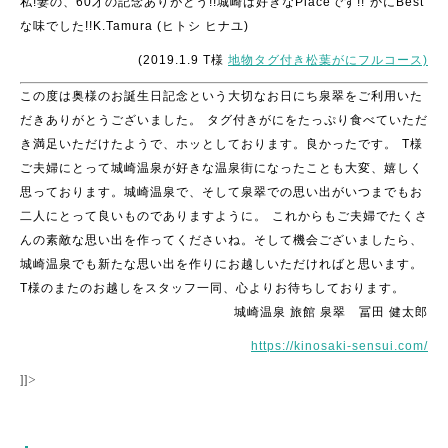
私!妻の、60才の記念ありがとう!!城崎は好きなPlaceです!!
かにBest
な味でした!!K.Tamura (ヒトシ ヒナユ)
(2019.1.9 T様
地物タグ付き松葉がにフルコース)
この度は奥様のお誕生日記念という大切なお日にち泉翠をご利用いた
だきありがとうございました。
タグ付きがにをたっぷり食べていただ
き満足いただけたようで、ホッとしております。良かったです。
T様
ご夫婦にとって城崎温泉が好きな温泉街になったことも大変、嬉しく
思っております。城崎温泉で、そして泉翠での思い出がいつまでもお
二人にとって良いものでありますように。
これからもご夫婦でたくさ
んの素敵な思い出を作ってくださいね。そして機会ございましたら、
城崎温泉でも新たな思い出を作りにお越しいただければと思います。
T様のまたのお越しをスタッフ一同、心よりお待ちしております。
城崎温泉 旅館 泉翠 冨田 健太郎
https://kinosaki-sensui.com/
]]>