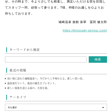
せ。その時まで、今より少しでも精進し、満足いただける宿を目指し
てスタッフ一同、頑張って参ります。T様、M様のお越しを心よりお
待ちしております。
城崎温泉 旅館 泉翠 冨田 健太郎
https://kinosaki-sensui.com/
キーワードから検索
最近の投稿
幼い頃に訪れた城崎温泉へ。今だからこそ味わえる、新しい思い出。
温泉旅行という、最高の誕生日プレゼント。
新しい家族を迎える前の、大切な旅。
アーカイブ