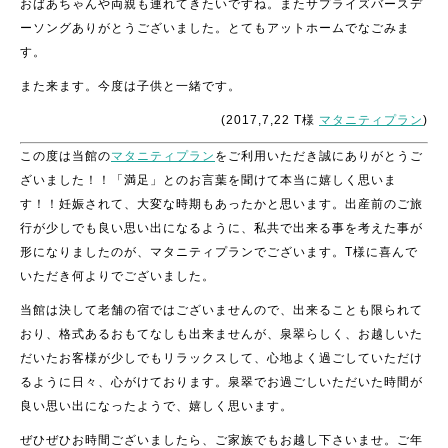
おばあちゃんや両親も連れてきたいですね。またサプライズバースデ
ーソングありがとうございました。とてもアットホームでなごみま
す。
また来ます。今度は子供と一緒です。
(2017,7,22 T様
マタニティプラン
)
この度は当館の
マタニティプラン
をご利用いただき誠にありがとうご
ざいました！！「満足」とのお言葉を聞けて本当に嬉しく思いま
す！！妊娠されて、大変な時期もあったかと思います。出産前のご旅
行が少しでも良い思い出になるように、私共で出来る事を考えた事が
形になりましたのが、マタニティプランでございます。T様に喜んで
いただき何よりでございました。
当館は決して老舗の宿ではございませんので、出来ることも限られて
おり、格式あるおもてなしも出来ませんが、泉翠らしく、お越しいた
だいたお客様が少しでもリラックスして、心地よく過ごしていただけ
るように日々、心がけております。泉翠でお過ごしいただいた時間が
良い思い出になったようで、嬉しく思います。
ぜひぜひお時間ございましたら、ご家族でもお越し下さいませ。ご年