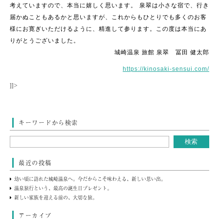
考えていますので、本当に嬉しく思います。
泉翠は小さな宿で、行き
届かぬこともあるかと思いますが、これからもひとりでも多くのお客
様にお寛ぎいただけるように、精進して参ります。この度は本当にあ
りがとうございました。
城崎温泉 旅館 泉翠 冨田 健太郎
https://kinosaki-sensui.com/
]]>
キーワードから検索
最近の投稿
幼い頃に訪れた城崎温泉へ。今だからこそ味わえる、新しい思い出。
温泉旅行という、最高の誕生日プレゼント。
新しい家族を迎える前の、大切な旅。
アーカイブ