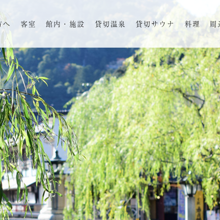
方へ
客室
館内・施設
貸切温泉
貸切サウナ
料理
周