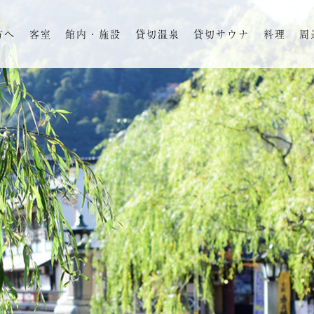
方へ
客室
館内・施設
貸切温泉
貸切サウナ
料理
周