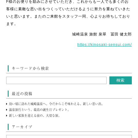
F様のお便りを励みにさせていただき、これからも一人でも多くのお
客様に素敵な思い出をつくっていただけるように努力を重ねていきた
いと思います。またのご来館をスタッフ一同、心よりお待ちしており
ます。
城崎温泉 旅館 泉翠 冨田 健太郎
https://kinosaki-sensui.com/
キーワードから検索
最近の投稿
幼い頃に訪れた城崎温泉へ。今だからこそ味わえる、新しい思い出。
温泉旅行という、最高の誕生日プレゼント。
新しい家族を迎える前の、大切な旅。
アーカイブ