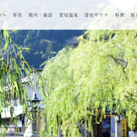
方へ
客室
館内・施設
貸切温泉
貸切サウナ
料理
周