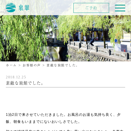
ご予約
ホーム
>
お客様の声
>
素敵な旅館でした。
2018.12.25
素敵な旅館でした。
1泊2日で来させていただきました。お風呂のお湯も気持ち良く、夕
飯、朝食もいままでにないおいしさでした。